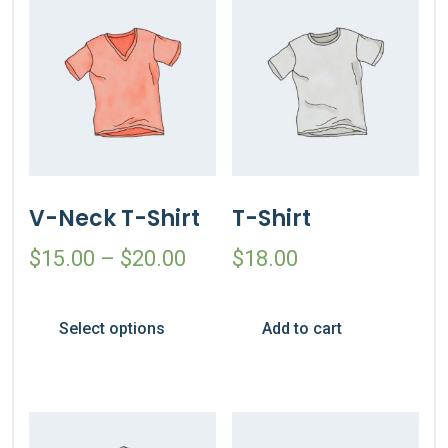
V-Neck T-Shirt
T-Shirt
$
15.00
–
$
20.00
$
18.00
Select options
Add to cart